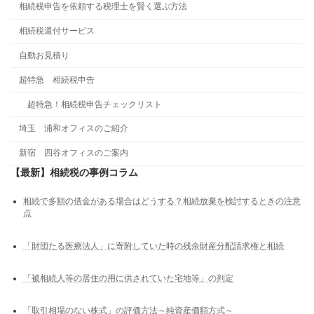
相続税申告を依頼する税理士を賢く選ぶ方法
相続税還付サービス
自動お見積り
超特急 相続税申告
超特急！相続税申告チェックリスト
埼玉 浦和オフィスのご紹介
新宿 四谷オフィスのご案内
【最新】相続税の事例コラム
相続で多額の借金がある場合はどうする？相続放棄を検討するときの注意
点
「財団たる医療法人」に寄附していた時の残余財産分配請求権と相続
「被相続人等の居住の用に供されていた宅地等」の判定
「取引相場のない株式」の評価方法～純資産価額方式～