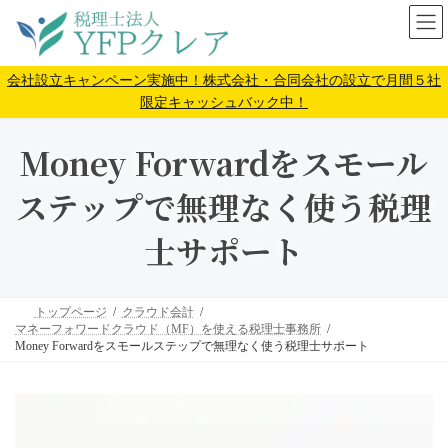
コ
ナ
ン
ビ
テ
ゲ
ン
ー
会社設立キャンペーン実施中！株式会社・合同会社の設立で月間５社
ツ
シ
限定キャッシュバック中！
へ
ョ
ス
ン
Money Forwardをスモール
キ
に
ッ
移
ステップで無理なく使う税理
プ
動
士サポート
トップページ
クラウド会計
マネーフォワードクラウド（MF）を使える税理士事務所
Money Forwardをスモールステップで無理なく使う税理士サポート