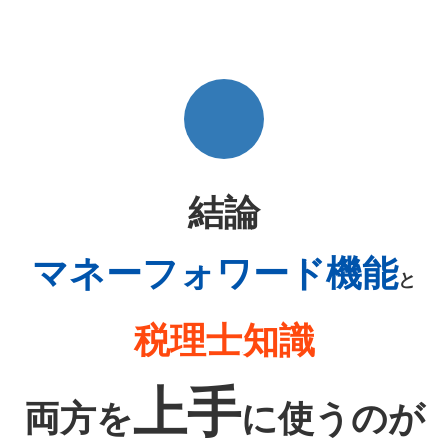
結論
マネーフォワード機能
と
税理士
知識
の
上手
両方を
に使うのが