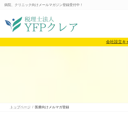
コ
ナ
病院、クリニック向けメールマガジン登録受付中！
ン
ビ
テ
ゲ
ン
ー
ツ
シ
へ
ョ
会社設立キ
ス
ン
キ
に
ッ
移
プ
動
トップページ
医療向けメルマガ登録