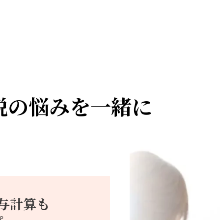
税の悩みを一緒に
計算も
freee、