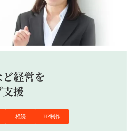
ンラインツール活用
したり、zoomやチャットワークでコミュニケーションを
など
経営を
プ支援
相続
HP制作