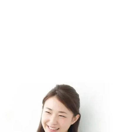
MFやRPA、zoom、チャット