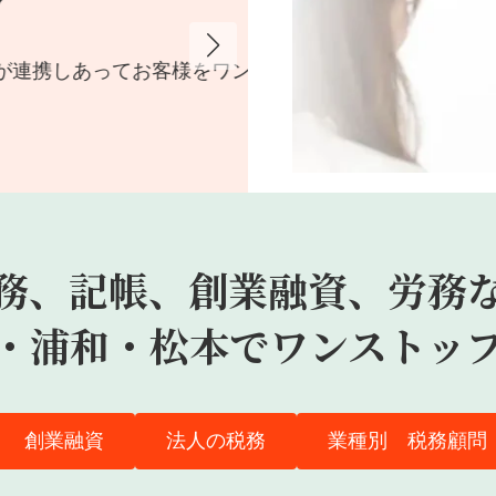
オ
携しあってお客様をワンス
freeeやMFの機能を活用
円滑に。
務
、
記帳
、
創業融資
、
労務
・浦和・松本で
ワンストッ
創業融資
法人の税務
業種別 税務顧問