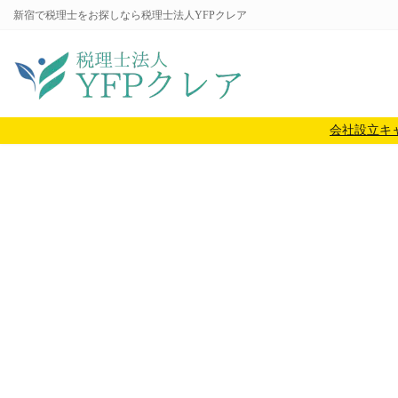
コ
ナ
新宿で税理士をお探しなら税理士法人YFPクレア
ン
ビ
テ
ゲ
ン
ー
ツ
シ
へ
ョ
会社設立キ
ス
ン
キ
に
ッ
移
プ
動