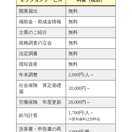
開業届出
無料
補助金・助成金情報
無料
士業のご紹介
無料
税務調査の立会
無料
法定調書
無料
償却資産
無料
年末調整
2,000円/人～
社会保険 算定基礎
20,000円～
届
労働保険 年度更新
20,000円～
1,700円/人～
給与計算
※医科歯科は別料金
決算書・申告書の再
2,000円/冊