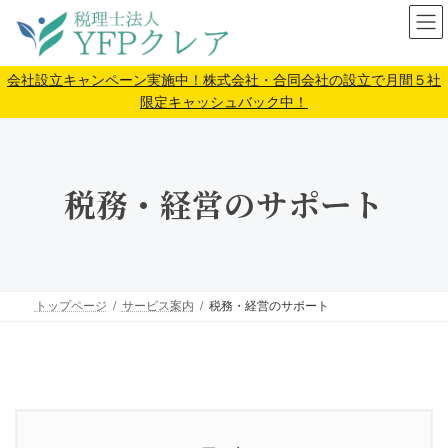
コ
ナ
ン
ビ
テ
ゲ
ン
ー
会社設立キャンペーン実施中！株式会社・合同会社の設立で月間５社
ツ
シ
限定キャッシュバック中！
へ
ョ
ス
ン
キ
に
ッ
移
税務・経営のサポート
プ
動
トップページ
サービス案内
税務・経営のサポート