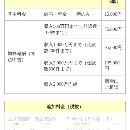
（年）
基本料金
給与・年金・一時のみ
15,000円
収入500万円まで（仕訳数
75,000円
100件まで）
収入1,000万円まで（仕訳
95,000円
数200件まで）
加算報酬（青
色申告）
収入2,000万円まで（仕訳
135,000
円
数600件まで）
個別に
収入2,000万円超
ご相談
追加料金（税抜）
医療費控除（集計確認）
5,000円（５０枚まで）
HOME
アクセス
お問い合わせ
TEL