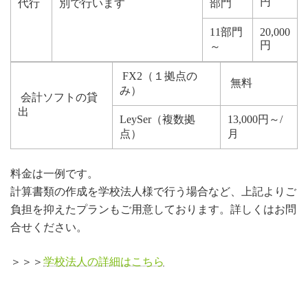
円
代行
別で行います
部門
11部門
20,000
円
～
FX2（１拠点の
無料
み）
会計ソフトの貸
出
LeySer（複数拠
13,000円～/
点）
月
料金は一例です。
計算書類の作成を学校法人様で行う場合など、上記よりご
負担を抑えたプランもご用意しております。詳しくはお問
合せください。
＞＞＞
学校法人の詳細はこちら