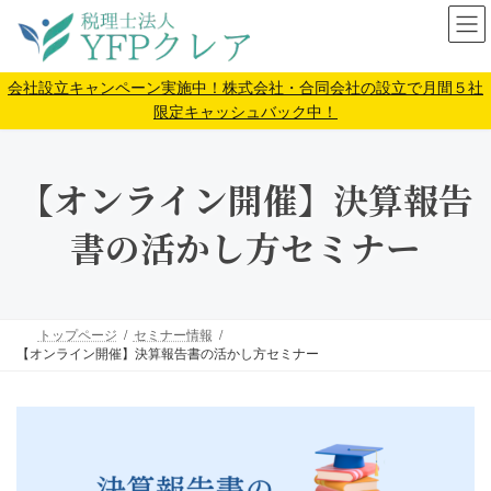
コ
ナ
ン
ビ
テ
ゲ
ン
ー
会社設立キャンペーン実施中！株式会社・合同会社の設立で月間５社
ツ
シ
限定キャッシュバック中！
へ
ョ
ス
ン
キ
に
【オンライン開催】決算報告
ッ
移
プ
動
書の活かし方セミナー
トップページ
セミナー情報
【オンライン開催】決算報告書の活かし方セミナー