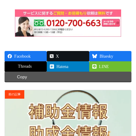
Facebook
X
Bluesky
Threads
Hatena
LINE
Copy
前の記事