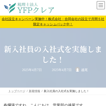
コ
ナ
ン
ビ
テ
ゲ
ン
ー
会社設立キャンペーン実施中！株式会社・合同会社の設立で月間５社
ツ
シ
限定キャッシュバック中！
へ
ョ
ス
ン
キ
に
ッ
移
新入社員の入社式を実施しま
プ
動
した！
最
2025年4月7日
2025年4月7日
越尾
終
更
新
日
時
:
トップページ
新着情報
新入社員の入社式を実施しました！
春爛漫ですね。こんにちは、営業部の越尾です。