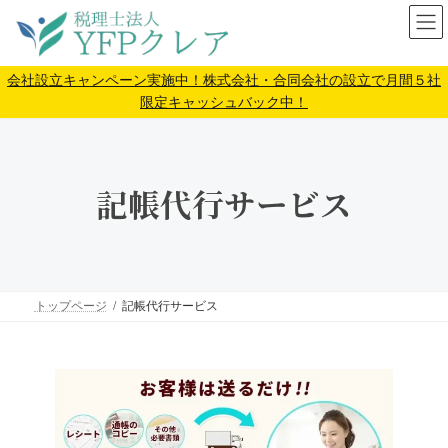
コ
ナ
ン
ビ
テ
ゲ
ン
ー
会社設立キャンペーン実施中！株式会社・合同会社の設立で月間５社
ツ
シ
限定キャッシュバック中！
へ
ョ
ス
ン
キ
に
ッ
移
記帳代行サービス
プ
動
トップページ
記帳代行サービス