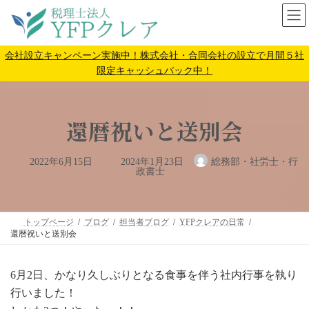
コ
ナ
ン
ビ
テ
ゲ
ン
ー
会社設立キャンペーン実施中！株式会社・合同会社の設立で月間５社
ツ
シ
限定キャッシュバック中！
へ
ョ
ス
ン
キ
に
還暦祝いと送別会
ッ
移
プ
動
最
2022年6月15日
2024年1月23日
総務部・社労士・行
終
政書士
更
新
日
時
:
トップページ
ブログ
担当者ブログ
YFPクレアの日常
還暦祝いと送別会
6月2日、かなり久しぶりとなる食事を伴う社内行事を執り
行いました！