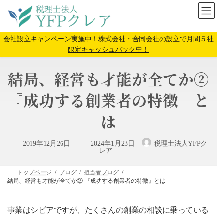
コ
ナ
ン
ビ
テ
ゲ
ン
ー
会社設立キャンペーン実施中！株式会社・合同会社の設立で月間５社
ツ
シ
限定キャッシュバック中！
へ
ョ
ス
ン
結局、経営も才能が全てか②
キ
に
ッ
移
『成功する創業者の特徴』と
プ
動
は
最
2019年12月26日
2024年1月23日
税理士法人YFPク
終
レア
更
新
日
トップページ
ブログ
担当者ブログ
時
:
結局、経営も才能が全てか② 『成功する創業者の特徴』とは
事業はシビアですが、たくさんの創業の相談に乗っている