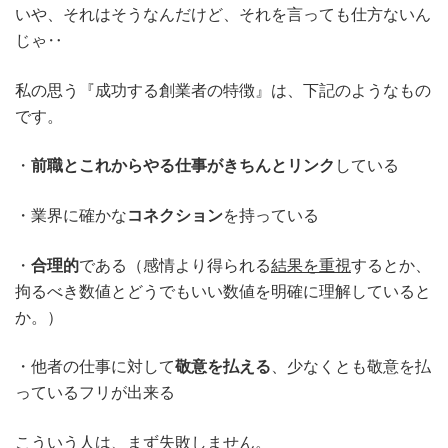
いや、それはそうなんだけど、それを言っても仕方ないん
じゃ‥
私の思う『成功する創業者の特徴』は、下記のようなもの
です。
・
前職とこれからやる仕事がきちんとリンク
している
・業界に確かな
コネクション
を持っている
・
合理的
である（感情より得られる
結果を重視
するとか、
拘るべき数値とどうでもいい数値を明確に理解していると
か。）
・他者の仕事に対して
敬意を払える
、少なくとも敬意を払
っているフリが出来る
こういう人は、まず失敗しません。