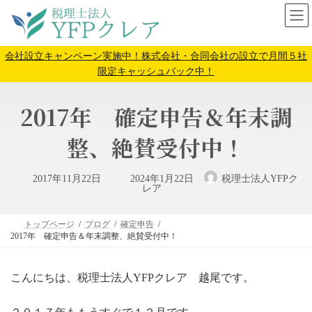
コ
ナ
ン
ビ
テ
ゲ
ン
ー
会社設立キャンペーン実施中！株式会社・合同会社の設立で月間５社
ツ
シ
限定キャッシュバック中！
へ
ョ
ス
ン
2017年 確定申告＆年末調
キ
に
ッ
移
プ
動
整、絶賛受付中！
最
2017年11月22日
2024年1月22日
税理士法人YFPク
終
レア
更
新
日
時
トップページ
ブログ
確定申告
:
2017年 確定申告＆年末調整、絶賛受付中！
こんにちは、税理士法人YFPクレア 越尾です。