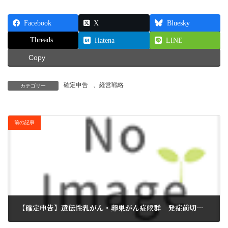
Facebook
X
Bluesky
Threads
Hatena
LINE
Copy
確定申告
、
経営戦略
カテゴリー
前の記事
【確定申告】遺伝性乳がん・卵巣がん症候群 発症前切除手術も医療費控除の対象に
2017年11月20日