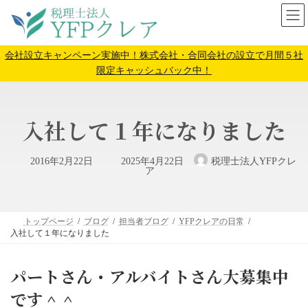
コ
ナ
ン
ビ
テ
ゲ
ン
ー
会社設立キャンペーン実施中！株式会社・合同会社の設立で月間５社
ツ
シ
限定キャッシュバック中！
へ
ョ
ス
ン
キ
に
入社して１年になりました
ッ
移
プ
動
最
2016年2月22日
2025年4月22日
税理士法人YFPクレ
終
ア
更
新
日
時
:
トップページ
ブログ
担当者ブログ
YFPクレアの日常
入社して１年になりました
パートさん・アルバイトさん大募集中
です＾＾