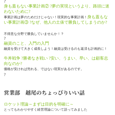
?
身も蓋もない事業計画② ?夢の実現というより、路頭に迷
わないために?
身も蓋もな
事業計画は夢のためだけじゃない！現実的な事業計画！
い事業計画③ ?なぜ、他人の土俵で勝負してしまうのか?
不得意な分野で勝負していませんか！？
?
融資のこと、入門の入門
融資を受けて大きく成長しよう！融資は受けるのも返済も計画的に！
牛丼戦争 ?勝者なき戦い ?安い、うまい、早い、は顧客志
向なのか?
価格が安ければ売れる、ではない現実があるのです。
?
営業部 越尾のちょっぴりいい話
ロケット理論～まずは目的を明確に～
とってもわかりやすく経営理論について語ってみました