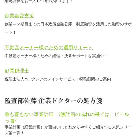
給与計算をお一人1,500円で承ります！
創業融資支援
創業～２期目までの日本政策金融公庫、制度融資を活用した融資のサポ
ート！
不動産オーナー様のための運用サポート
不動産オーナー様のための経理・決算サポートを実施中！
顧問税理士
税理士法人YFPクレアのメインサービス！税務顧問のご案内
監査部佐藤 企業ドクターの処方箋
身も蓋もない事業計画 ?無計画の成れの果ては、ビール
っ腹?
事業計画（経営計画）が面白いほどわかりやすくご紹介する人気シリー
ズ第一弾！