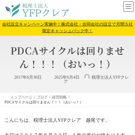
コ
ナ
ン
ビ
テ
ゲ
ン
ー
会社設立キャンペーン実施中！株式会社・合同会社の設立で月間５社
ツ
シ
限定キャッシュバック中！
へ
ョ
ス
ン
PDCAサイクルは回りませ
キ
に
ッ
移
プ
動
ん！！！（おいっ！）
最
2017年6月30日
2025年6月4日
税理士法人YFPクレ
終
ア
更
新
日
時
トップページ
ブログ
経営戦略
:
PDCAサイクルは回りません！！！（おいっ！）
こんにちは、税理士法人YFPクレア 越尾です。