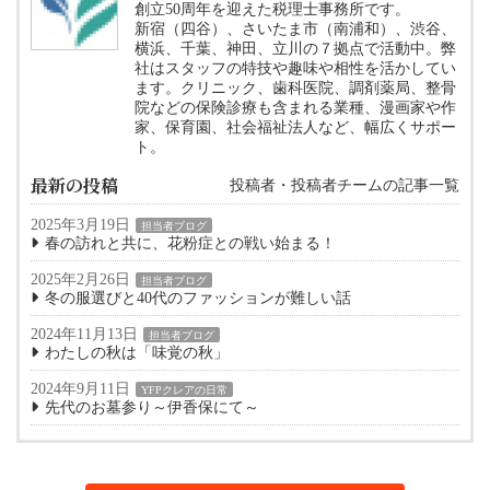
創立50周年を迎えた税理士事務所です。
新宿（四谷）、さいたま市（南浦和）、渋谷、
横浜、千葉、神田、立川の７拠点で活動中。弊
社はスタッフの特技や趣味や相性を活かしてい
ます。クリニック、歯科医院、調剤薬局、整骨
院などの保険診療も含まれる業種、漫画家や作
家、保育園、社会福祉法人など、幅広くサポー
ト。
最新の投稿
投稿者・投稿者チームの記事一覧
2025年3月19日
担当者ブログ
春の訪れと共に、花粉症との戦い始まる！
2025年2月26日
担当者ブログ
冬の服選びと40代のファッションが難しい話
2024年11月13日
担当者ブログ
わたしの秋は「味覚の秋」
2024年9月11日
YFPクレアの日常
先代のお墓参り～伊香保にて～