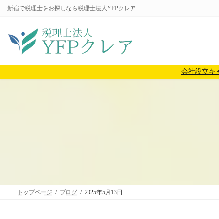
コ
ナ
新宿で税理士をお探しなら税理士法人YFPクレア
ン
ビ
テ
ゲ
ン
ー
ツ
シ
へ
ョ
会社設立キ
ス
ン
キ
に
ッ
移
プ
動
トップページ
ブログ
2025年5月13日