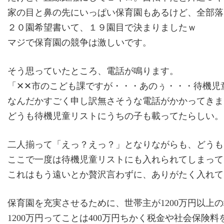
家の目と鼻の先にいっぱい保育園もあるけど、全部落
２０園希望書いて、１９園目で決まりましたｗ
マジで保育園の競争は激しいです。
そう思っていたところ、電話が鳴ります。
「✕✕市のこども課ですが・・・あのぅ・・・待機児
なんだかすごく申し訳無さそうな電話がかかってきま
どうも待機児童リストにうちの子も載ってたらしい。
二人揃って「えっ？えっ？」となりながらも、どうも
ここで一度は待機児童リストにも入れられてしまって
これはもう遠いとか贅沢言わずに、ありがたく入れて
保育園を充実させるために、世帯主が1200万円以上
1200万円ってことは400万円ちかく税金や社会保