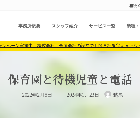
相続
事務所概要
スタッフ紹介
サービス一覧
業種・
ャンペーン実施中！株式会社・合同会社の設立で月間５社限定キャッシ
保育園と待機児童と電話
最
2022年2月5日
2024年1月23日
越尾
終
更
新
日
時
: