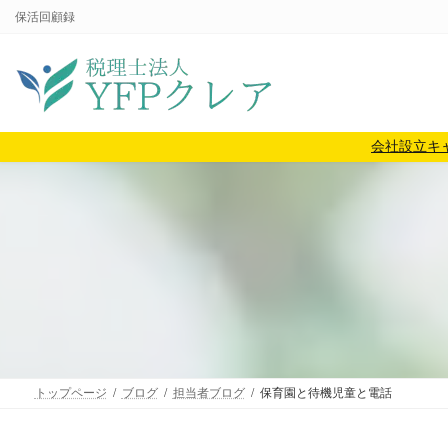
コ
ナ
保活回顧録
ン
ビ
テ
ゲ
ン
ー
ツ
シ
へ
ョ
会社設立キ
ス
ン
キ
に
ッ
移
プ
動
トップページ
ブログ
担当者ブログ
保育園と待機児童と電話