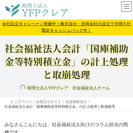
コ
ナ
ン
ビ
テ
ゲ
ン
ー
会社設立キャンペーン実施中！株式会社・合同会社の設立で月間５社
ツ
シ
限定キャッシュバック中！
へ
ョ
ス
ン
社会福祉法人会計「国庫補助
キ
に
ッ
移
金等特別積立金」の計上処理
プ
動
と取崩処理
税理士法人YFPクレア 社会福祉法人チーム
トップページ
お役立ちサイト
社会福祉法人
社会福祉法人会計「国庫補助金等特別積立金」の計上処理と取崩処理
みなさんこんにちは、社会福祉法人向けのコラム担当の岡
﨑です。